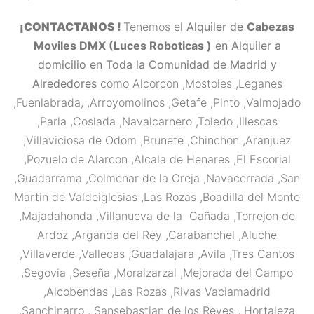
¡CONTACTANOS !
Tenemos el
Alquiler de
Cabezas
Moviles DMX (Luces Roboticas )
en Alquiler
a
domicilio en Toda la Comunidad de Madrid y
Alrededores
como Alcorcon ,Mostoles ,Leganes
,Fuenlabrada, ,Arroyomolinos ,Getafe ,Pinto ,Valmojado
,Parla ,Coslada ,Navalcarnero ,Toledo ,Illescas
,Villaviciosa de Odom ,Brunete ,Chinchon ,Aranjuez
,Pozuelo de Alarcon ,Alcala de Henares ,El Escorial
,Guadarrama ,Colmenar de la Oreja ,Navacerrada ,San
Martin de Valdeiglesias ,Las Rozas ,Boadilla del Monte
,Majadahonda ,Villanueva de la Cañada ,Torrejon de
Ardoz ,Arganda del Rey ,Carabanchel ,Aluche
,Villaverde ,Vallecas ,Guadalajara ,Avila ,Tres Cantos
,Segovia ,Seseña ,Moralzarzal ,Mejorada del Campo
,Alcobendas ,Las Rozas ,Rivas Vaciamadrid
,Sanchinarro , Sansebastian de los Reyes , Hortaleza